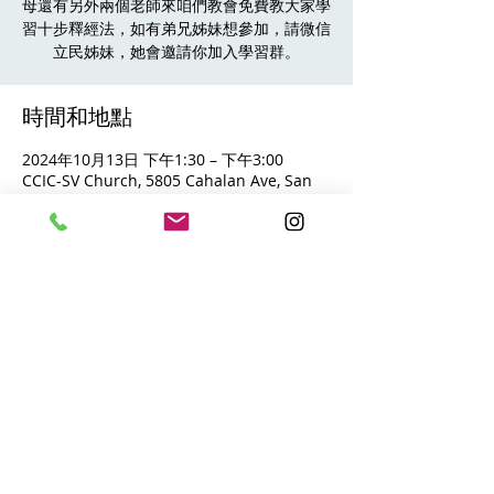
母還有另外兩個老師來咱們教會免費教大家學
習十步釋經法，如有弟兄姊妹想參加，請微信
立民姊妹，她會邀請你加入學習群。
時間和地點
2024年10月13日 下午1:30 – 下午3:00
CCIC-SV Church, 5805 Cahalan Ave, San
Jose, CA 95123美国
​聯繫方式
CONTACT：
電話 Phone. ：(408)
365-8839
地址 Address ：5805 Cahalan Ave,
San Jose, CA 95123
郵箱 Email ：
administration@ccic-sv.org