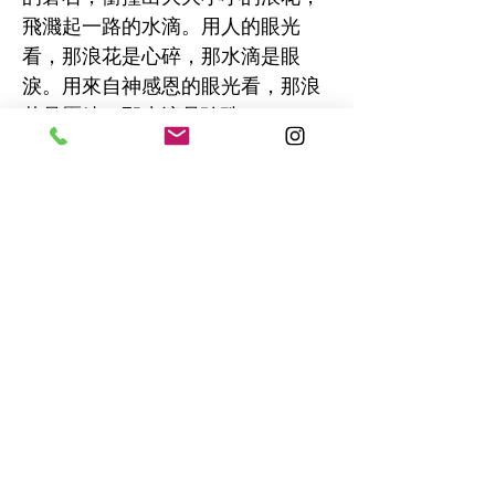
飛濺起一路的水滴。用人的眼光
看，那浪花是心碎，那水滴是眼
淚。用來自神感恩的眼光看，那浪
花是歷練，那水滴是珍珠。
仁愛小組是南谷的空巢小組，有空
巢的親們，想要找一群有愛心有歡
樂的弟兄姊妹，歡迎參加！
--- 鞠斌姐妹的分享
​聯繫方式
CONTACT：
電話 Phone. ：(408)
365-8839
地址 Address ：5805 Cahalan Ave,