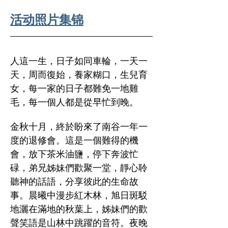
活动照片集锦
人這一生，日子如同車輪，一天一
天，周而復始，養家糊口，生兒育
女，每一家的日子都難免一地雞
毛，每一個人都是從早忙到晚。
金秋十月，終於盼來了南谷一年一
度的退修會。這是一個難得的機
會，放下茶米油鹽，停下奔波忙
碌，弟兄姊妹們歡聚一堂，靜心聆
聽神的話語，分享彼此的生命故
事。晨曦中漫步紅木林，旭日斑駁
地灑在滿地的秋葉上，姊妹們的歡
聲笑語是山林中跳躍的音符。夜晚