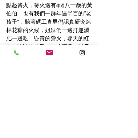
點起篝火，篝火邊有
八十歲的黃
年過
伯伯，也有我們一群年過半百的“老
孩子”，聽著碼工直男們認真研究烤
棉花糖的火候，姐妹們一邊打趣減
肥一邊吃。昏黃的營火，參天的紅
木，淡淡的松香，一輪明月，滿天
星辰。初冬的寒夜裡，被不是家人
但勝似家人的親情籠罩著，熏紅了
臉頰，溫暖了心窩。
今年的講員，是聖言資源中心的院
長賴若涵牧師，跟著七十幾歲的老
牧師一起敬拜，聽他洪亮而充滿激
情的歌聲，聽他把“陶造我生命”的
話題，慢慢展開，細細說來，思索
神僕人的特質，反思自我，展望未
來。