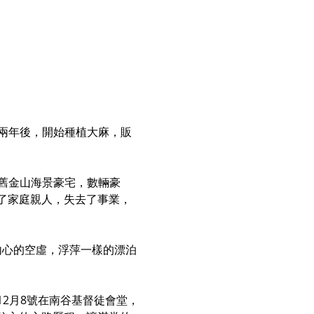
國兩年後，開始種植大麻，販
，舊金山海景豪宅，數輛豪
了家庭親人，失去了事業，
內心的空虛，浮萍一樣的漂泊
2月8號在南谷基督徒會堂，