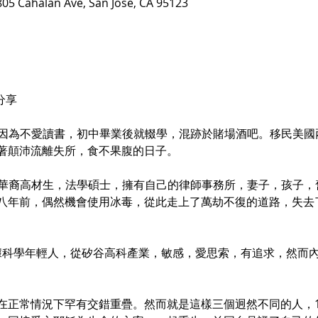
Cahalan Ave, San Jose, CA 95123
分享
廣東，因為不愛讀書，初中畢業後就輟學，混跡於賭場酒吧。移民美
著顛沛流離失所，食不果腹的日子。
大學的華裔高材生，法學碩士，擁有自己的律師事務所，妻子，孩子
八年前，偶然機會使用冰毒，從此走上了萬劫不復的道路，失去
的數據科學年輕人，從矽谷高科產業，敏感，愛思索，有追求，然而
在正常情況下罕有交錯重疊。然而就是這樣三個迥然不同的人，1