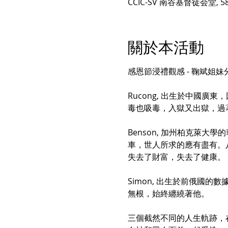
CCIC-SV 南谷基督徒会堂, 5805 
關於本活動
感恩節浸禮觀感 - 鞠斌姐妹
Rucong, 出生於中國
毒也吸毒，入獄又出獄，過
Benson, 加州柏克萊
車，世人所求的應有盡有。
失去了財富，失去了健康。
Simon, 出生於前俄國
無根，始終纏繞著他。
三個截然不同的人生軌跡，