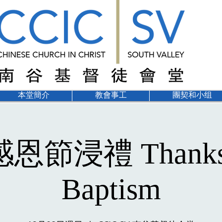
本堂簡介
教會事工
團契和小组
 感恩節浸禮 Thanksg
Baptism