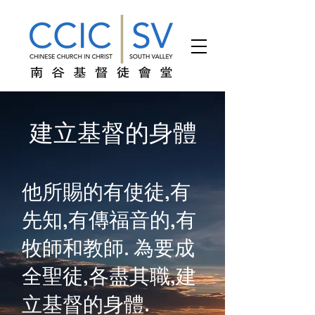
建立基督的身體
他所賜的有使徒,有
先知,有傳福音的,有
牧師和教師. 為要成
全聖徒,各盡其職,建
立基督的身體.